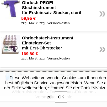
Ohrloch-PROFI-
Stechinstrument
»
für Ersteinsatz-Stecker, steril
59,95 €
zzgl. MwSt. zzgl. Versandkosten
Ohrlochstech-Instrument
Einsteiger-Set
»
mit Erst-Ohrstecker
169,80 €
zzgl. MwSt. zzgl. Versandkosten
Hotline
E-Mail
Diese Webseite verwendet Cookies, um Ihnen den
07135/932 881
info@piercing-
Mo-Fr: 8-17 Uhr
fashion.de
bestmöglichen Service zu gewährleisten. Wenn Sie a
Impressum
-
AGB
-
Widerrufsbelehrung
-
Muster-
der Seite weitersurfen, stimmen Sie der Cookie-Nutz
Widerrufsformular
-
Datenschutz-Erklärung
-
Versandkosten-Info
zu.
OK