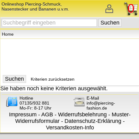
Onlineshop Piercing-Schmuck,
0
Nasenstecker und Bananen u.v.m.
Home
Kriterien zurücksetzen
Sie haben noch keine Kriterien ausgewählt.
Hotline
E-Mail
07135/932 881
info@piercing-
Mo-Fr: 8-17 Uhr
fashion.de
Impressum
-
AGB
-
Widerrufsbelehrung
-
Muster-
Widerrufsformular
-
Datenschutz-Erklärung
-
Versandkosten-Info