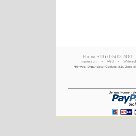
Hotline +49 (7135) 93 28 81 -
-
-
Impressum
AGB
Widerru
*Hinweis: Drittanbieter-Cookies (z.B. Goog
Bei uns können Sie