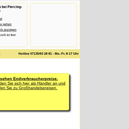
bei Piercing-
e
el
se gehen
rb anzeigen
rb ist leer.
r
Hotline 07135/93 28 81 - Mo.-Fr. 8-17 Uhr
 sehen Endverbraucherpreise.
den Sie sich hier als Händler an und
fen Sie zu Großhandelspreisen.