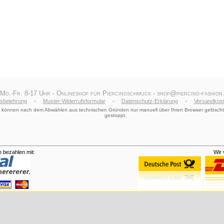
 Mo.-Fr. 8-17 Uhr - Onlineshop für Piercingschmuck - shop@piercing-fashion.
-
-
-
fsbelehrung
Muster-Widerrufsformular
Datenschutz-Erklärung
Versandkost
le) können nach dem Abwählen aus technischen Gründen nur manuell über Ihren Browser gelöscht
gestoppt.
 bezahlen mit:
Wir 