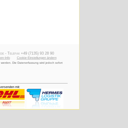
de - Telefax +49 (7135) 93 28 90
en-Info
Cookie-Einstellungen ändern
 werden. Die Datenerfassung wird jedoch sofort
versenden mit: