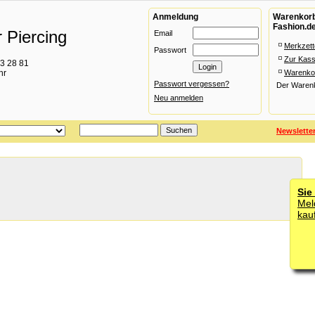
Anmeldung
Warenkorb 
Fashion.d
 Piercing
Email
Merkzett
Passwort
Zur Kas
93 28 81
hr
Warenko
Passwort vergessen?
Der Warenko
Neu anmelden
Newslette
Sie
Mel
kau