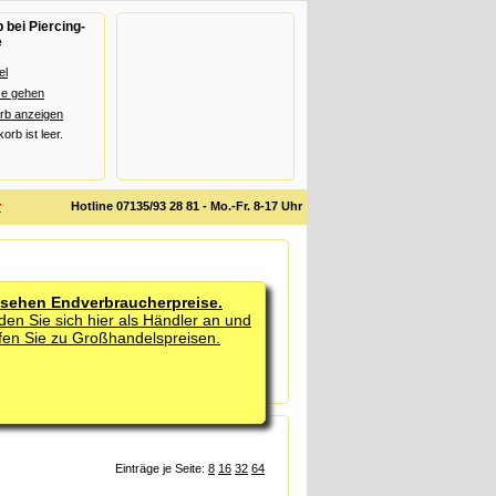
bei Piercing-
e
el
se gehen
rb anzeigen
rb ist leer.
r
Hotline 07135/93 28 81 - Mo.-Fr. 8-17 Uhr
 sehen Endverbraucherpreise.
den Sie sich hier als Händler an und
fen Sie zu Großhandelspreisen.
Einträge je Seite:
8
16
32
64