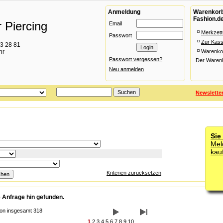
Anmeldung
Warenkorb 
Fashion.d
 Piercing
Email
Merkzett
Passwort
Zur Kas
93 28 81
hr
Warenko
Passwort vergessen?
Der Warenko
Neu anmelden
Newslette
Sie
Mel
kau
Kriterien zurücksetzen
 Anfrage hin gefunden.
von insgesamt 318
1
2
3
4
5
6
7
8
9
10
...