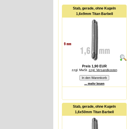
Stab, gerade, ohne Kugeln
1,6x9mm Titan Barbell
Preis 1,90 EUR
zzgl. MwSt.
zzgl. Versandkosten
... mehr lesen
Stab, gerade, ohne Kugeln
1,6x50mm Titan Barbell