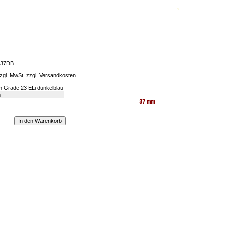
637DB
zgl. MwSt.
zzgl. Versandkosten
an Grade 23 ELi dunkelblau
m