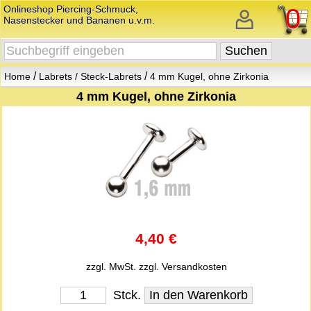
Onlineshop Piercing-Schmuck,
0
Nasenstecker und Bananen u.v.m.
/
/
Home
Labrets / Steck-Labrets
4 mm Kugel, ohne Zirkonia
4 mm Kugel, ohne Zirkonia
4,40 €
zzgl. MwSt.
zzgl. Versandkosten
Stck.