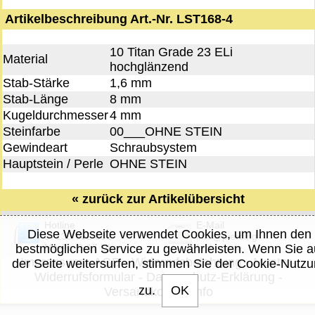
Artikelbeschreibung Art.-Nr. LST168-4
10 Titan Grade 23 ELi
Material
hochglänzend
Stab-Stärke
1,6 mm
Stab-Länge
8 mm
Kugeldurchmesser
4 mm
Steinfarbe
00___OHNE STEIN
Gewindeart
Schraubsystem
Hauptstein / Perle
OHNE STEIN
«
zurück zur Artikelübersicht
Hotline
E-Mail
Diese Webseite verwendet Cookies, um Ihnen den
07135/932 881
info@piercing-
Mo-Fr: 8-17 Uhr
fashion.de
bestmöglichen Service zu gewährleisten. Wenn Sie a
Impressum
-
AGB
-
Widerrufsbelehrung
-
Muster-
der Seite weitersurfen, stimmen Sie der Cookie-Nutz
Widerrufsformular
-
Datenschutz-Erklärung
-
zu.
OK
Versandkosten-Info