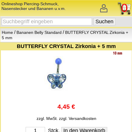
Onlineshop Piercing-Schmuck,
0
Nasenstecker und Bananen u.v.m.
/
/
Home
Bananen Belly Standard
BUTTERFLY CRYSTAL Zirkonia +
5 mm
BUTTERFLY CRYSTAL Zirkonia + 5 mm
4,45 €
zzgl. MwSt.
zzgl. Versandkosten
Stck.