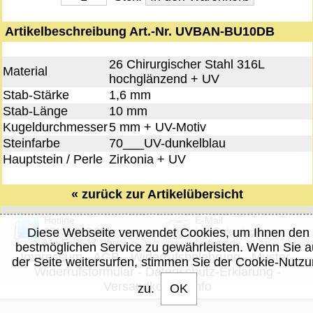
Artikelbeschreibung Art.-Nr. UVBAN-BU10DB
26 Chirurgischer Stahl 316L
Material
hochglänzend + UV
Stab-Stärke
1,6 mm
Stab-Länge
10 mm
Kugeldurchmesser
5 mm + UV-Motiv
Steinfarbe
70___UV-dunkelblau
Hauptstein / Perle
Zirkonia + UV
«
zurück zur Artikelübersicht
Hotline
E-Mail
07135/932 881
info@piercing-
Diese Webseite verwendet Cookies, um Ihnen den
Mo-Fr: 8-17 Uhr
fashion.de
bestmöglichen Service zu gewährleisten. Wenn Sie a
Impressum
-
AGB
-
Widerrufsbelehrung
-
Muster-
der Seite weitersurfen, stimmen Sie der Cookie-Nutz
Widerrufsformular
-
Datenschutz-Erklärung
-
Versandkosten-Info
zu.
OK