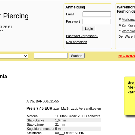
Anmeldung
Warenkorb 
Fashion.d
 Piercing
Email
Merkzett
Passwort
Zur Kas
93 28 81
hr
Warenko
Passwort vergessen?
Der Warenko
Neu anmelden
Newslette
nia
Sie
Mel
kau
ArtNr. BARBB1621-55
Preis 7,45 EUR
zzgl. MwSt.
zzgl. Versandkosten
Material
11 Titan Grade 23 ELi schwarz
Stab-Stärke
1,6 mm
Stab-Länge
21 mm
Kugeldurchmesser
5 mm
Steinfarbe
00___OHNE STEIN