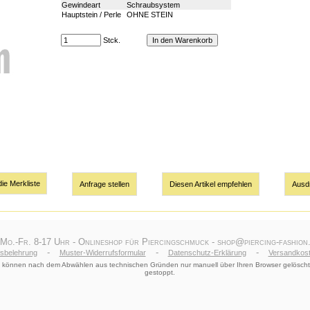
Gewindeart
Schraubsystem
Hauptstein / Perle
OHNE STEIN
Stck.
Anfrage stellen
Diesen Artikel empfehlen
Ausd
 Mo.-Fr. 8-17 Uhr - Onlineshop für Piercingschmuck - shop@piercing-fashion.
-
-
-
fsbelehrung
Muster-Widerrufsformular
Datenschutz-Erklärung
Versandkost
le) können nach dem Abwählen aus technischen Gründen nur manuell über Ihren Browser gelöscht
gestoppt.