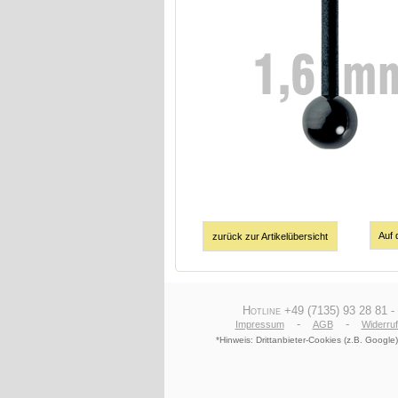
zurück zur Artikelübersicht
Hotline +49 (7135) 93 28 81 -
-
-
Impressum
AGB
Widerru
*Hinweis: Drittanbieter-Cookies (z.B. Goog