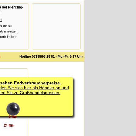
bei Piercing-
e
el
se gehen
rb anzeigen
rb ist leer.
r
Hotline 07135/93 28 81 - Mo.-Fr. 8-17 Uhr
 sehen Endverbraucherpreise.
den Sie sich hier als Händler an und
fen Sie zu Großhandelspreisen.