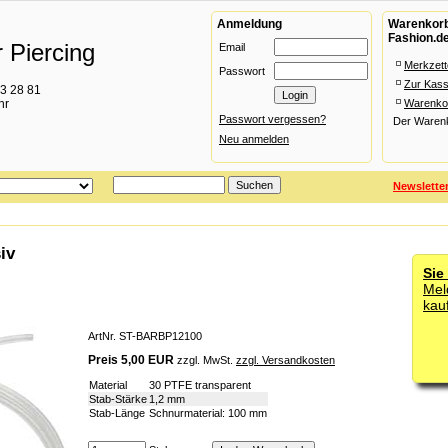
Anmeldung
Warenkorb 
Fashion.d
 Piercing
Email
Merkzett
Passwort
Zur Kas
93 28 81
hr
Warenko
Passwort vergessen?
Der Warenko
Neu anmelden
Newslette
iv
Sie
Mel
kau
ArtNr. ST-BARBP12100
Preis 5,00 EUR
zzgl. MwSt.
zzgl. Versandkosten
Material
30 PTFE transparent
Stab-Stärke
1,2 mm
Stab-Länge
Schnurmaterial: 100 mm