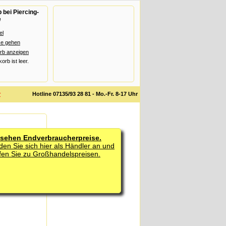
bei Piercing-
e
el
se gehen
rb anzeigen
rb ist leer.
r
Hotline 07135/93 28 81 - Mo.-Fr. 8-17 Uhr
 sehen Endverbraucherpreise.
den Sie sich hier als Händler an und
fen Sie zu Großhandelspreisen.