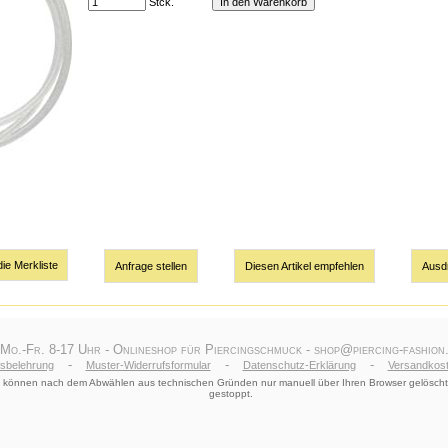
Stck.
Anfrage stellen
Diesen Artikel empfehlen
Ausd
 Mo.-Fr. 8-17 Uhr - Onlineshop für Piercingschmuck - shop@piercing-fashion.
-
-
-
fsbelehrung
Muster-Widerrufsformular
Datenschutz-Erklärung
Versandkost
le) können nach dem Abwählen aus technischen Gründen nur manuell über Ihren Browser gelöscht
gestoppt.