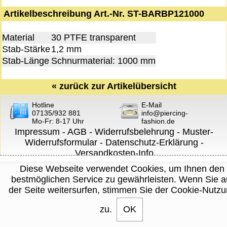
Artikelbeschreibung Art.-Nr. ST-BARBP121000
Material
30 PTFE transparent
Stab-Stärke
1,2 mm
Stab-Länge
Schnurmaterial: 1000 mm
«
zurück zur Artikelübersicht
Hotline
E-Mail
07135/932 881
info@piercing-
Mo-Fr: 8-17 Uhr
fashion.de
Impressum
-
AGB
-
Widerrufsbelehrung
-
Muster-
Widerrufsformular
-
Datenschutz-Erklärung
-
Versandkosten-Info
Diese Webseite verwendet Cookies, um Ihnen den
bestmöglichen Service zu gewährleisten. Wenn Sie a
der Seite weitersurfen, stimmen Sie der Cookie-Nutz
zu.
OK