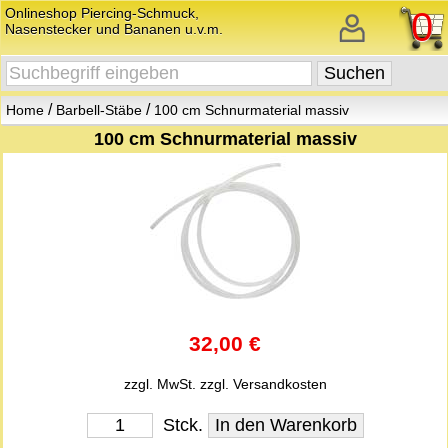
Onlineshop Piercing-Schmuck,
0
Nasenstecker und Bananen u.v.m.
/
/
Home
Barbell-Stäbe
100 cm Schnurmaterial massiv
100 cm Schnurmaterial massiv
32,00 €
zzgl. MwSt.
zzgl. Versandkosten
Stck.