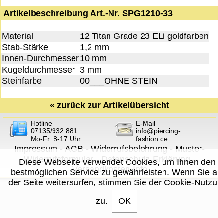
Artikelbeschreibung Art.-Nr. SPG1210-33
Material
12 Titan Grade 23 ELi goldfarben
Stab-Stärke
1,2 mm
Innen-Durchmesser
10 mm
Kugeldurchmesser
3 mm
Steinfarbe
00___OHNE STEIN
«
zurück zur Artikelübersicht
Hotline
E-Mail
07135/932 881
info@piercing-
Mo-Fr: 8-17 Uhr
fashion.de
Impressum
-
AGB
-
Widerrufsbelehrung
-
Muster-
Widerrufsformular
-
Datenschutz-Erklärung
-
Diese Webseite verwendet Cookies, um Ihnen den
Versandkosten-Info
bestmöglichen Service zu gewährleisten. Wenn Sie a
der Seite weitersurfen, stimmen Sie der Cookie-Nutz
zu.
OK