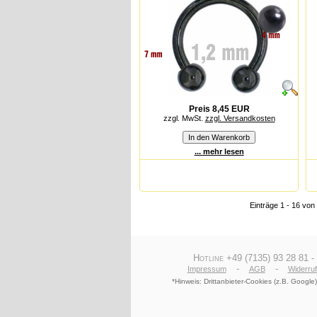
Preis 8,45 EUR
zzgl. MwSt.
zzgl. Versandkosten
... mehr lesen
Einträge 1 - 16 vo
Hotline +49 (7135) 93 28 81 -
-
-
Impressum
AGB
Widerru
*Hinweis: Drittanbieter-Cookies (z.B. Goog