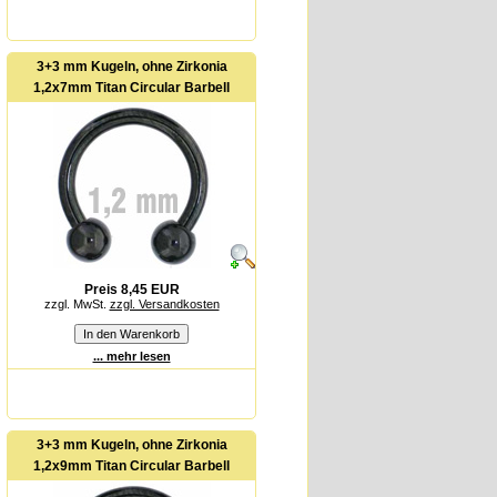
3+3 mm Kugeln, ohne Zirkonia
1,2x7mm Titan Circular Barbell
Preis 8,45 EUR
zzgl. MwSt.
zzgl. Versandkosten
... mehr lesen
3+3 mm Kugeln, ohne Zirkonia
1,2x9mm Titan Circular Barbell