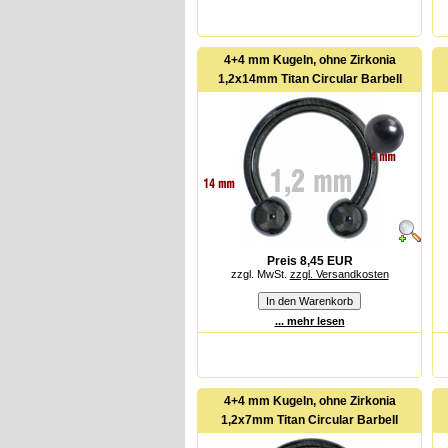
4+4 mm Kugeln, ohne Zirkonia
1,2x14mm Titan Circular Barbell
Preis 8,45 EUR
zzgl. MwSt.
zzgl. Versandkosten
... mehr lesen
4+4 mm Kugeln, ohne Zirkonia
1,2x7mm Titan Circular Barbell