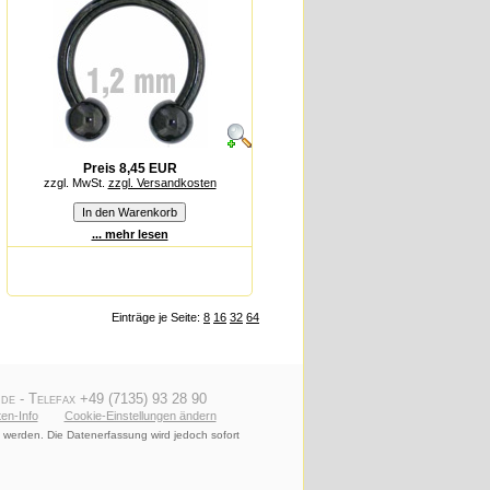
Preis 8,45 EUR
zzgl. MwSt.
zzgl. Versandkosten
... mehr lesen
Einträge je Seite:
8
16
32
64
de - Telefax +49 (7135) 93 28 90
en-Info
Cookie-Einstellungen ändern
 werden. Die Datenerfassung wird jedoch sofort