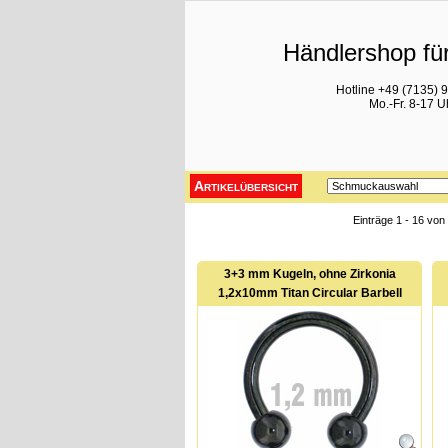
Händlershop für
Hotline +49 (7135) 
Mo.-Fr. 8-17 U
Artikelübersicht
Einträge 1 - 16 vo
3+3 mm Kugeln, ohne Zirkonia
1,2x10mm Titan Circular Barbell