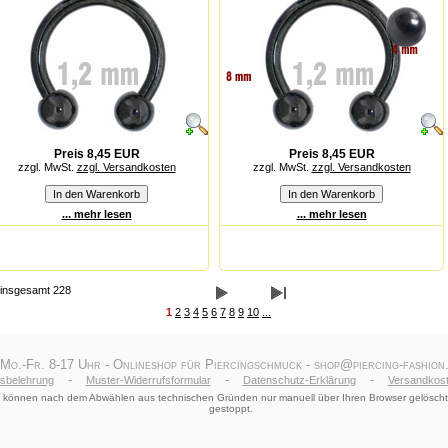
Preis 8,45 EUR
Preis 8,45 EUR
zzgl. MwSt.
zzgl. Versandkosten
zzgl. MwSt.
zzgl. Versandkosten
... mehr lesen
... mehr lesen
n insgesamt 228
1
2
3
4
5
6
7
8
9
10
...
 Mo.-Fr. 8-17 Uhr - Onlineshop für Piercingschmuck - shop@piercing-fashion.
-
-
-
fsbelehrung
Muster-Widerrufsformular
Datenschutz-Erklärung
Versandkost
le) können nach dem Abwählen aus technischen Gründen nur manuell über Ihren Browser gelöscht
gestoppt.