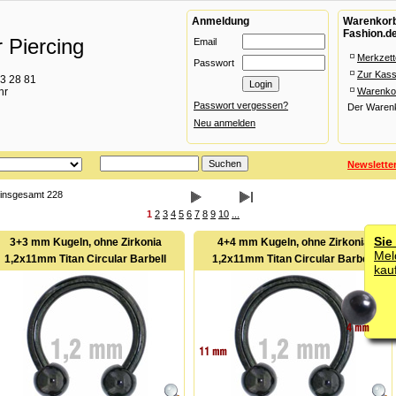
Anmeldung
Warenkorb 
Fashion.d
 Piercing
Email
Merkzett
Passwort
Zur Kas
93 28 81
hr
Warenko
Passwort vergessen?
Der Warenko
Neu anmelden
Newslette
n insgesamt 228
1
2
3
4
5
6
7
8
9
10
...
Sie
3+3 mm Kugeln, ohne Zirkonia
4+4 mm Kugeln, ohne Zirkonia
Mel
1,2x11mm Titan Circular Barbell
1,2x11mm Titan Circular Barbell
kau