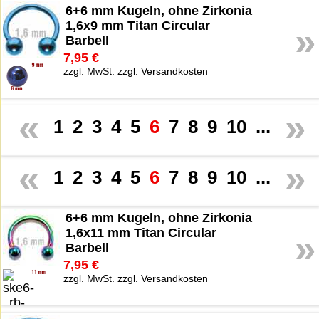
6+6 mm Kugeln, ohne Zirkonia
1,6x9 mm Titan Circular
»
Barbell
7,95 €
zzgl. MwSt. zzgl. Versandkosten
«
»
1
2
3
4
5
6
7
8
9
10
...
«
»
1
2
3
4
5
6
7
8
9
10
...
6+6 mm Kugeln, ohne Zirkonia
1,6x11 mm Titan Circular
»
Barbell
7,95 €
zzgl. MwSt. zzgl. Versandkosten