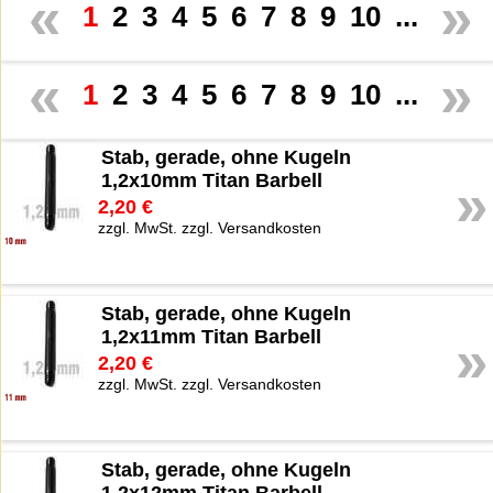
«
»
1
2
3
4
5
6
7
8
9
10
...
«
»
1
2
3
4
5
6
7
8
9
10
...
Stab, gerade, ohne Kugeln
1,2x10mm Titan Barbell
»
2,20 €
zzgl. MwSt. zzgl. Versandkosten
Stab, gerade, ohne Kugeln
1,2x11mm Titan Barbell
»
2,20 €
zzgl. MwSt. zzgl. Versandkosten
Stab, gerade, ohne Kugeln