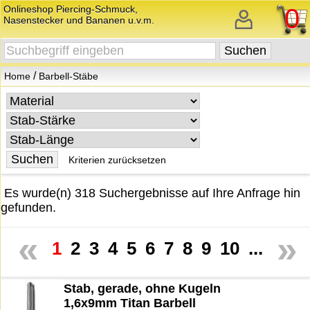
Onlineshop Piercing-Schmuck,
0
Nasenstecker und Bananen u.v.m.
/
Home
Barbell-Stäbe
Kriterien zurücksetzen
Es wurde(n) 318 Suchergebnisse auf Ihre Anfrage hin
gefunden.
«
»
1
2
3
4
5
6
7
8
9
10
...
Stab, gerade, ohne Kugeln
1,6x9mm Titan Barbell