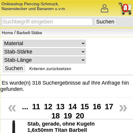
Onlineshop Piercing-Schmuck,
0
Nasenstecker und Bananen u.v.m.
/
Home
Barbell-Stäbe
Kriterien zurücksetzen
Es wurde(n) 318 Suchergebnisse auf Ihre Anfrage hin
gefunden.
«
»
...
11
12
13
14
15
16
17
18
19
20
Stab, gerade, ohne Kugeln
1,6x50mm Titan Barbell