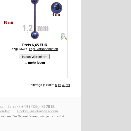
Preis 6,45 EUR
zzgl. MwSt.
zzgl. Versandkosten
... mehr lesen
Einträge je Seite:
8
16
32
64
de - Telefax +49 (7135) 93 28 90
en-Info
Cookie-Einstellungen ändern
 werden. Die Datenerfassung wird jedoch sofort