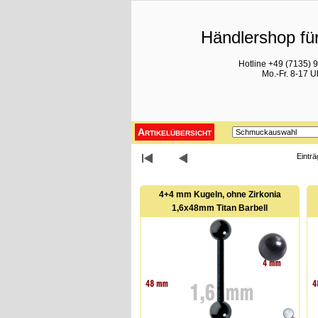
Händlershop für
Hotline +49 (7135) 
Mo.-Fr. 8-17 U
Artikelübersicht
Einträ
4+4 mm Kugeln, ohne Zirkonia
1,6x48mm Titan Barbell