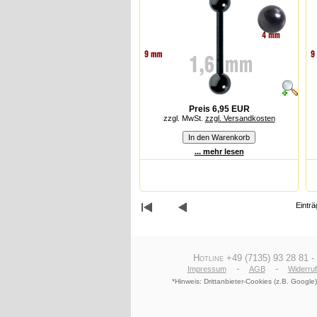
Preis 6,95 EUR
zzgl. MwSt.
zzgl. Versandkosten
... mehr lesen
Einträ
Hotline +49 (7135) 93 28 81 -
-
-
Impressum
AGB
Widerru
*Hinweis: Drittanbieter-Cookies (z.B. Goog