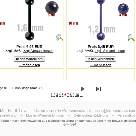
Preis 6,95 EUR
Preis 6,45 EUR
zzgl. MwSt.
zzgl. Versandkosten
zzgl. MwSt.
zzgl. Versandkosten
... mehr lesen
... mehr lesen
ge 81 - 96 von insgesamt 605
1
2
3
4
5
6
7
8
9
10
...
 Mo.-Fr. 8-17 Uhr - Onlineshop für Piercingschmuck - shop@piercing-fashion.
-
-
-
fsbelehrung
Muster-Widerrufsformular
Datenschutz-Erklärung
Versandkost
le) können nach dem Abwählen aus technischen Gründen nur manuell über Ihren Browser gelöscht
gestoppt.