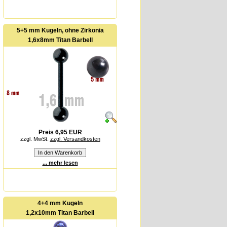
5+5 mm Kugeln, ohne Zirkonia
1,6x8mm Titan Barbell
Preis 6,95 EUR
zzgl. MwSt.
zzgl. Versandkosten
... mehr lesen
4+4 mm Kugeln
1,2x10mm Titan Barbell