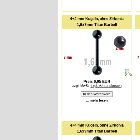
4+4 mm Kugeln, ohne Zirkonia
1,6x7mm Titan Barbell
Preis 6,95 EUR
zzgl. MwSt.
zzgl. Versandkosten
... mehr lesen
4+4 mm Kugeln, ohne Zirkonia
1,6x9mm Titan Barbell