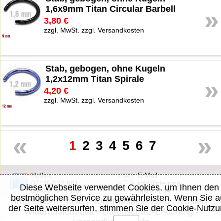
1,6x9mm Titan Circular Barbell
»
3,80 €
zzgl. MwSt. zzgl. Versandkosten
Stab, gebogen, ohne Kugeln
1,2x12mm Titan Spirale
»
4,20 €
zzgl. MwSt. zzgl. Versandkosten
«
»
1
2
3
4
5
6
7
Hotline
E-Mail
07135/932 881
info@piercing-
Diese Webseite verwendet Cookies, um Ihnen den
Mo-Fr: 8-17 Uhr
fashion.de
bestmöglichen Service zu gewährleisten. Wenn Sie a
Impressum
-
AGB
-
Widerrufsbelehrung
-
Muster-
der Seite weitersurfen, stimmen Sie der Cookie-Nutz
Widerrufsformular
-
Datenschutz-Erklärung
-