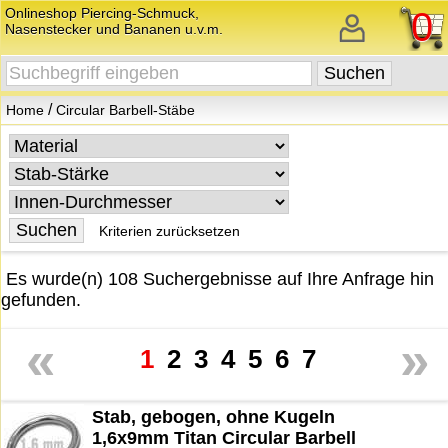
Onlineshop Piercing-Schmuck,
0
Nasenstecker und Bananen u.v.m.
/
Home
Circular Barbell-Stäbe
Kriterien zurücksetzen
Es wurde(n) 108 Suchergebnisse auf Ihre Anfrage hin
gefunden.
«
»
1
2
3
4
5
6
7
Stab, gebogen, ohne Kugeln
1,6x9mm Titan Circular Barbell